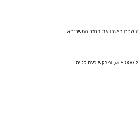
יבה שהם חישבו את החזר המשכנתא
לווה שהכנסתו הפנויה עומדת על 20,000 ₪, ויש לו יתרת משכנתא 1,000,000 ₪ (מתוך שווי נכס של 3,000,000 ₪) בהחזר חודשי של 6,000 ₪, ומבקש כעת לגייס