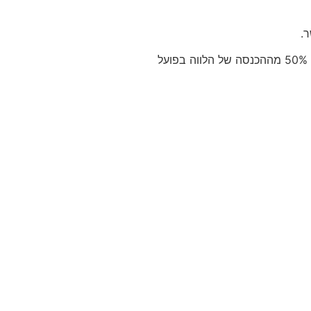
בפועל ייוצר מצב בו החזרי המשכנתא (קיימת + חדשה) יעמדו על 10,000 ₪ מהכנסה נטו של 20,000 ₪, כלומר יחס ההחזר יעמוד על 50% מההכנסה של הלווה בפועל