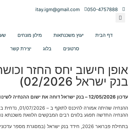
itay.igm@gmail.com
050-4757888
דף הבית
יעוץ משכנתאות
מילון מונחים
שער
סרטונים
בלוג
יצירת קשר
אופן חישוב יחס החזר וכוש
בנק ישראל 02/2026)
עדכון 12/05/2026 – בנק ישראל דוחה את ישום ההנחיה לשינוי חישוב כושר ההחזר בהלוואת משכנתא נוספת על אותו הנכס.
ההנחיה שהיתה 
ההנחיה החדשה תפגע בלווים רבים המבקשים הלוואת משכנתא נוספת
בתחילת פברואר 2026, חידד בנק ישראל (במסגרת מספר עדכונים נוספים שהוא פרסם לגבי שוק המשכנתאות), את אופן חישוב כושר ההחזר בהלוואת המשכנתא.