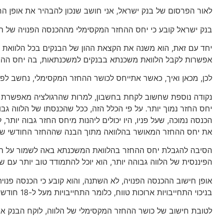
לאור הפרסום של בנק ישראל, אני חושב שנכון להבהיר את אופן הח
בנק ישראל קובע כי יחס ההחזר המקסימלי מההכנסה הפנויה של הלווה
אפשרות לקבל הלוואת משכנתא בבנקים למשכנתאות, בה יחס ההחזר ג
לכן, מכאן ואיך, כאשר אתייחס לכושר ההחזר המקסימלי, נחשב לפי 40% ולא 50%
הכנסה נמוכה, שעל פניו, היו יכולים ליהנות מיחס החזר גבוה יותר,
את יחס ההחזר המאושר בהלוואה מתוך הבנה שההחזר החודשי של ה
הסיבה להגבלת יחס ההחזר בהלוואת המשכנתא באה לשמור על היציב
הפיננסית של הלווה גבוהה יותר, הוא יוכל להתמודד טוב יותר עם
אופן חישוב ההכנסה הפנויה, לא השתנה, והוא קובע כי הכנסה פנו
בניכוי התחייבויות ארוכות טווח, כלומר התחייבויות מעל ל-18 חודשים (בעיקר החזרי הלוואות ותשלומי מזונות).
לטובת חישוב של כושר ההחזר המקסימלי של הלווה, לוקח הבנק את