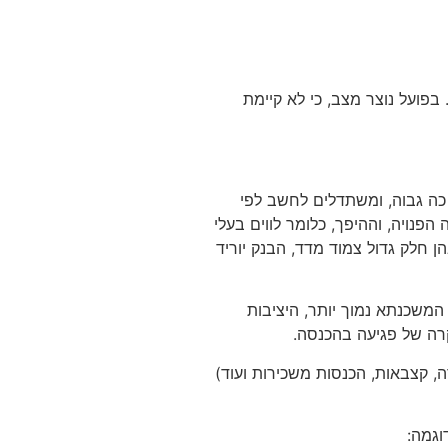
חד עם זאת, הוא משנה את הקצאת ההון של הבנקים בכל הלוואת משכנתא בה יחס ההחזר מההכנסה הפנויה של הלווים גבוה מ-40%. בפועל נוצר מצב, כי לא קיימת
4, הבנקים אינם נוטים לאשר יחס החזר כה גבוה, ומשתדלים לחשב לפי
זה, ככל שהכנסתו של הלווה גבוהה יותר ניתן יהיה להתקרב ליחס החזר מקסימלי של 40% מההכנסה הפנויה, וההיפך, כלומר לווים בעלי
ן חלק גדול צמוד מדד, הבנק יוריד
משכנתא נמוך יותר, היציבות
קרה של פגיעה בהכנסה.
, קצבאות, הכנסות משכירות ועוד)
וגמה: