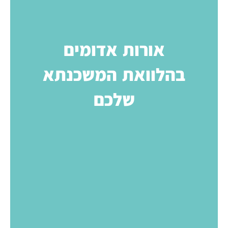
אורות אדומים
בהלוואת המשכנתא
שלכם