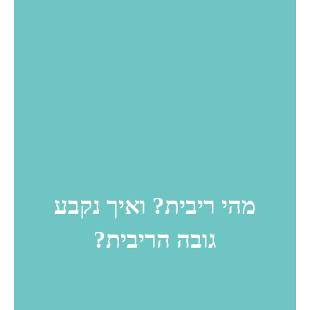
מהי ריבית? ואיך נקבע
גובה הריבית?