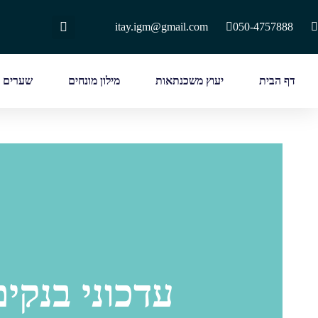
itay.igm@gmail.com
050-4757888
דף הבית
יעוץ משכנתאות
מילון מונחים
שערים ו
עדכוני בנק