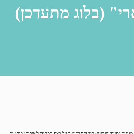
י" (בלוג מתעדכן)
וגנים (סניפי הגרעין) במטרה לשמור על רצף תפקודי לשירותי בנקאות