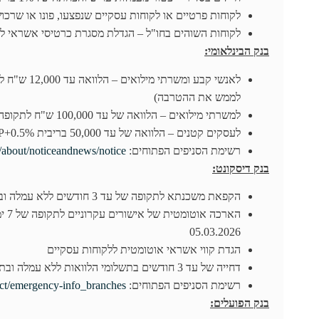
לקוחות פרטיים או לקוחות עסקיים שנפצעו, פונו או שרכושם נפג
לקוחות השוהים בחו"ל – הגדלת מסגרת כרטיסי אשראי ל
בנק הבינלאומי:
לממש את ההטרבה)
למשרתי מילואים – הלוואה של עד 100,000 ש"ח לתקופה של עד 84 חודשים בריבית פריים
לעסקים קטנים – הלוואה של עד 50,000 בריבית P+0.5% לתקופה של עד 36 חודשים
רשימת הסניפים הפתוחים:
l/about/noticeandnews/notice/
בנק דיסקונט:
הקפאת משכנתא לתקופה של עד 3 חודשים ללא עמלה ובתנאי הריבית הקיימת.
האר
05.03.2026
הגדת קווי אשראי אוטומטית ללקוחות עסקיים
דחייה של עד 3 חודשים בתשלומי הלוואות ללא עמלה ובתנאי הריבית הקיימת
רשימת הסניפים הפתוחים:
act/emergency-info_branches/
בנק הפועלים: