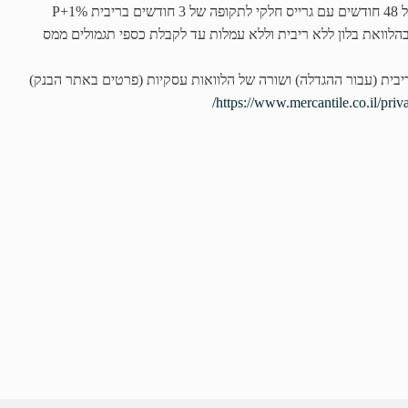
וחות פרטיים – הלוואות סיוע לנפגעי דיור עד 100,000 בהלוואת בלון ללא ריבית וללא עמלות עד לקבלת כספי תגמולים ממס
בית (עבור ההגדלה) ושורה של הלוואות עסקיות (פרטים באתר הבנק)
https://www.mercantile.co.il/priv