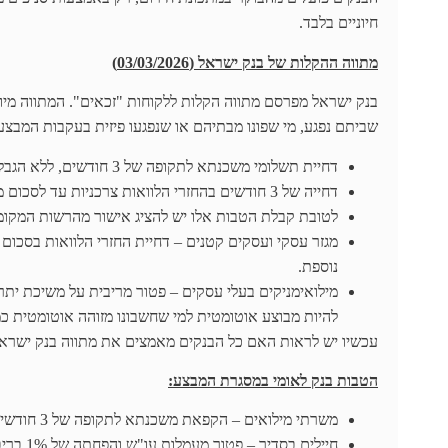
חיוניים בלבד.
מתווה ההקלות של בנק ישראל (03/03/2026)
בנק ישראל מפרסם מתווה הקלות ללקוחות "זכאים". המתווה מיו
שביתם נפגע, מי שפונו מבתיהם או שנפגעו פיזית בעקבות המבצע,
דחיית תשלומי משכנתא לתקופה של 3 חודשים, ללא הגבלת סכום וללא חיוב בריבית או עמלות נוספות.
דחייה של 3 חודשים בהחזרי הלוואות צרכניות עד לסכום מצטבר של 100,000 ש"ח, ללא ריבית וללא עמלות נוספות.
לטובת קבלת הטבות אלו יש להציג אישור מהרשות המקומית
נוספת.
להיות מבוצע אוטומטית למי שחשבונו מזוהה אוטומטית כמ
עכשיו יש לראות האם כל הבנקים מאמצים את מתווה בנק ישראל כ
הטבות בנק לאומי במסגרת המבצע:
משרתי מילואים – הקפאת משכנתא לתקופה של 3 חודשים והפחתה של 1% בריבית על יתרת חובה
חיילים בסדיר – פטור מעמלות עו"ש והפחתה של 1% בריבית על יתרת חובה