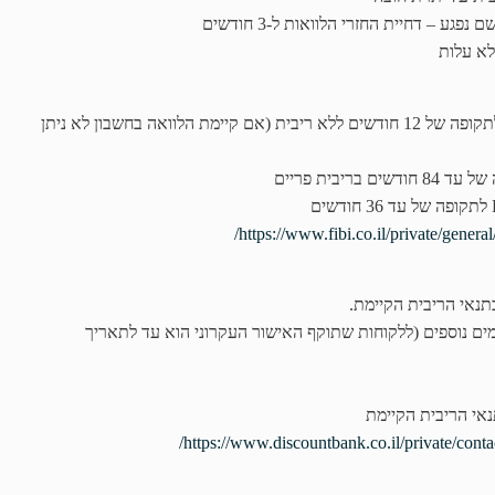
ע – דחיית החזרי הלוואות ל-3 חודשים
לא עלות
לאנשי קבע ומשרתי מילואים – הלוואה עד 12,000 ש"ח לתקופה של 12 חודשים ללא ריבית (אם קיימת הלוואה בחשבון לא ניתן
https://www.fibi.co.il/private/genera
כה אוטומטית של אישורים עקרוניים לתקופה של 7 ימים נוספים (ללקוחות שתוקף האישור העקרוני הוא עד לתאריך
https://www.discountbank.co.il/private/cont