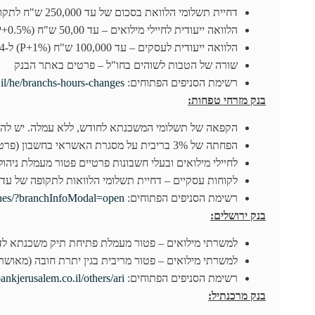
דחיית תשלומי הלוואת בסכום של עד 250,000 ש"ח לתקופה של 3 חודשים (בריבית הסכמית)
הלוואה ייעודית לחיילי מילואים – עד 50,00 ש"ח (P+0.5%) לתרופה של עד 60 חודשים
הלוואה ייעודית לעסקים – עד 100,000 ש"ח (P+1%) ל-24 חודשים עם גרייס ל-6 חודשים
שורה של הטבות לשוהים בחו"ל – פרטים באתר הבנק
רשימת הסניפים הפתוחים:
il/he/branchs-hours-changes
בנק מזרחי טפחות:
הקפאה של תשלומי המשכנתא לחודש, ללא עמלה. יש להגי
הפחתה של 3% בריבית על מסגרת האשראי בחשבון (פרטיים ועסקיים). מבוצע אוטומטית
לחיילי מילואים ובעלי חשבונות פרטיים פטור מעמלת ניהול חשבון וריבית 0% במסגרת
לקוחות עסקיים – דחיית תשלומי הלוואות לתקופה של עד 3 חודשים – יש להגיש בקשה באתר הבנק
רשימת הסניפים הפתוחים:
nches/?branchInfoModal=open
בנק ירושלים:
למשרתי מילואים – פטור מעמלת פתיחת תיק משכנתא לד
למשרתי מילואים – פטור מריבית בגין יתרת חובה (מאוש
רשימת הסניפים הפתוחים:
ankjerusalem.co.il/others/ari
בנק מרכנתיל: