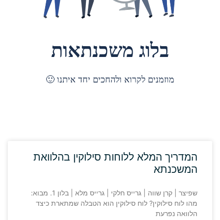
סמן קישורים
font_download
לאפס
cached
את
בלוג משכנתאות
כל
האפשרויות
מוזמנים לקרוא ולהחכים יחד איתנו 🙂
המדריך המלא ללוחות סילוקין בהלוואת
המשכנתא
שפיצר | קרן שווה | גרייס חלקי | גרייס מלא | בלון 1. מבוא:
מהו לוח סילוקין? לוח סילוקין הוא הטבלה שמתארת כיצד
הלוואה נפרעת