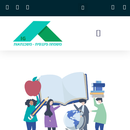
השבת את ההבזקים
visibility_off
סמן כותרות
title
צבע רקע
settings
זום (הקטנה)
zoom_out
זום (הגדלה)
zoom_in
הקטנת גופן
remove_circle_outline
הגדלת גופן
add_circle_outline
גופן קריא
spellcheck
ניגודיות בהירה
brightness_high
ניגודיות כהה
brightness_low
הוסף קו תחתון לקישורים
format_underlined